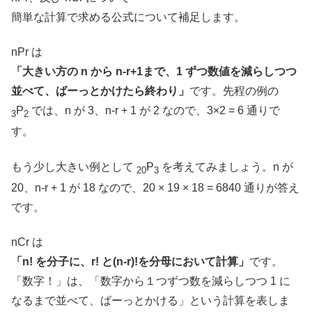
簡単な計算で求める公式について補足します。
nPr は
「大きい方の n から n-r+1まで、1 ずつ数値を減らしつつ
並べて、ばーっとかけたら終わり」
です。先程の例の
P
では、n が 3、n-r + 1 が 2 なので、3×2 = 6 通りで
3
2
す。
もう少し大きい例として
P
を考えてみましょう。n が
20
3
20、n-r + 1 が 18 なので、20 × 19 × 18 = 6840 通りが答え
です。
nCr は
「n! を分子に、r! と(n-r)!を分母において計算」
です。
「数字！」は、「数字から１つずつ数を減らしつつ 1 に
なるまで並べて、ばーっとかける」という計算を表しま