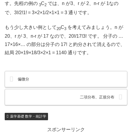
す。先程の例の
C
では、n が3、r が 2、n-r が 1なの
3
2
で、3!/2!1! = 3×2×1/2×1×1 = 3 通りです。
もう少し大きい例として
C
を考えてみましょう。n が
20
3
20、r が 3、n-r が 17 なので、20!/17!3! です。 分子の …
17×16×… の部分は分子の 17! と約分されて消えるので、
結局 20×19×18/3×2×1 = 1140 通りです。
偏微分
二項分布、正規分布
薬学基礎 数学・統計学
スポンサーリンク