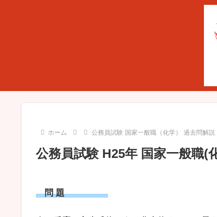
ホーム
公務員試験 国家一般職（化学） 過去問解説
公務員試験 H25年 国家一般職(化学
問 題