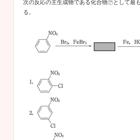
次の反応の主生成物である
化合物㋐として最
る。