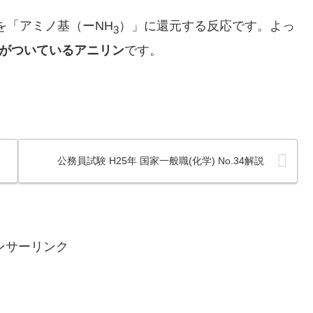
を「アミノ基（ーNH
）」に
還元する反応です。よ
っ
3
r がついているアニリン
です。
公務員試験 H25年 国家一般職(化学) No.34解説
ンサーリンク