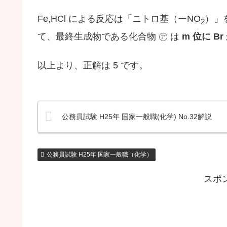
Fe,HCl による反応は
「ニトロ基（ーNO
）」
2
て、
最終生成物である化合物 ㋐ は
m 位に B
以上より、正解は 5 です。
公務員試験 H25年 国家一般職(化学) No.32解説
公務員試験 H25年 国家一般職（化学）
スポ