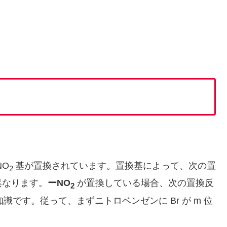
NO
基が置換されています。
置換基によって、
次の置
2
異なります。
ーNO
が置換している場合、
次の置換反
2
知識です。従って、
まずニトロベンゼンに Br が m 位