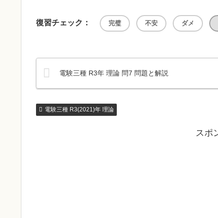
復習チェック：
完璧
不安
ダメ
電験三種 R3年 理論 問7 問題と解説
電験三種 R3(2021)年 理論
スポ