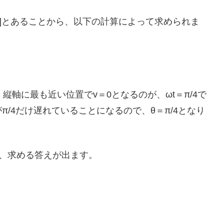
Hz]とあることから、以下の計算によって求められま
縦軸に最も近い位置でv＝0となるのが、ωt＝π/4で
/4だけ遅れていることになるので、θ＝π/4となり
ば、求める答えが出ます。